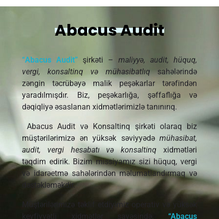
Abacus Audit
“
Abacus Audit”
şirkəti –
maliyyə, audit, hüquq,
vergi, konsaltinq və mühasibatlıq
sahələrində
zəngin təcrübəyə malik peşəkarlar tərəfindən
yaradılmışdır. Biz, peşəkarlığa, şəffaflığa və
dəqiqliyə əsaslanan xidmətlərimizlə tanınırıq.
Abacus Audit və Konsaltinq şirkəti olaraq biz
müştərilərimizə ən yüksək səviyyədə
mühasibat,
audit, vergi hesabatı və konsaltinq
xidmətləri
təqdim edirik. Bizim missiyamız sizi hüquq, vergi
və idarəetmə sahələrindən məlumatlandırmaq və
dəstəkləməkdir.
Müştərilərimizə təklif etdiyimiz operativ və yüksək
keyfiyyətli xidmətlər sayəsində,
“Abacus