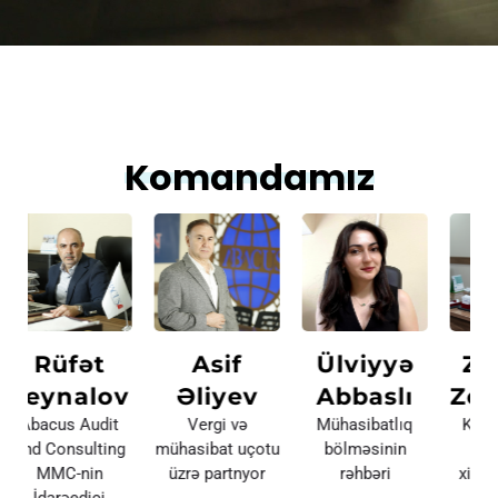
Komandamız
Asif
Ülviyyə
Zemfira
v
Əliyev
Abbaslı
Zeynalova
t
Vergi və
Mühasibatlıq
Kadr uçotu ve
A
ng
mühasibat uçotu
bölməsinin
miqrasiya
üzrə partnyor
rəhbəri
xidmətləri üzrə