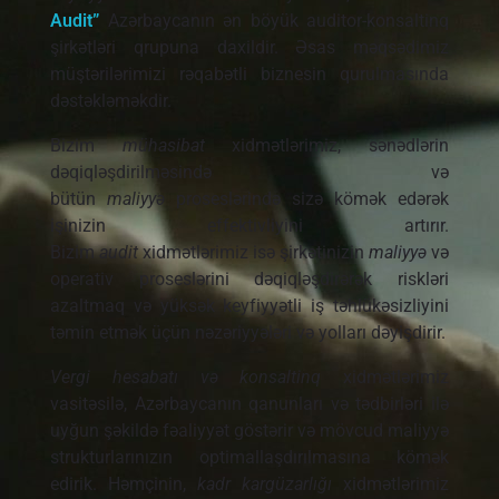
Audit”
Azərbaycanın ən böyük auditor-konsaltinq
şirkətləri qrupuna daxildir. Əsas məqsədimiz
müştərilərimizi rəqabətli biznesin qurulmasında
dəstəkləməkdir.
Bizim
mühasibat
xidmətlərimiz, sənədlərin
dəqiqləşdirilməsində və
bütün
maliyyə
proseslərində sizə kömək edərək
işinizin effektivliyini artırır.
Bizim
audit
xidmətlərimiz isə şirkətinizin
maliyyə
və
operativ proseslərini dəqiqləşdirərək riskləri
azaltmaq və yüksək keyfiyyətli iş təhlükəsizliyini
təmin etmək üçün nəzəriyyələri və yolları dəyişdirir.
Vergi hesabatı və konsaltinq
xidmətlərimiz
vasitəsilə, Azərbaycanın qanunları və tədbirləri ilə
uyğun şəkildə fəaliyyət göstərir və mövcud maliyyə
strukturlarınızın optimallaşdırılmasına kömək
edirik. Həmçinin,
kadr kargüzarlığı
xidmətlərimiz