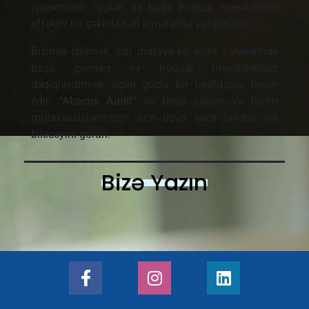
işverenlərin işçiləri ilə bağlı hüquqi məsələlərini
effektiv bir şəkildə həll etmələrinə yardım edir.
Bizimlə işləmək, sizi
maliyyə və audit
sahələrində
başa çıxmaq və hüquqi məsələlərinizi
dəqiqləşdirmək üçün güclü bir tərəfdaşla təmin
edir.
“Abacus Audit”
ilə birgə çalışın və bizim
mütəxəssislərimizin sizin üçün necə faydalı ola
biləcəyini görün.
Bizə Yazın