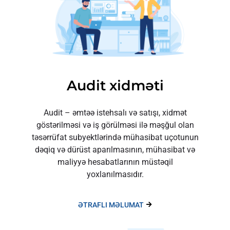
Audit xidməti
Audit – əmtəə istehsalı və satışı, xidmət
göstərilməsi və iş görülməsi ilə məşğul olan
təsərrüfat subyektlərində mühasibat uçotunun
dəqiq və dürüst aparılmasının, mühasibat və
maliyyə hesabatlarının müstəqil
yoxlanılmasıdır.
ƏTRAFLI MƏLUMAT