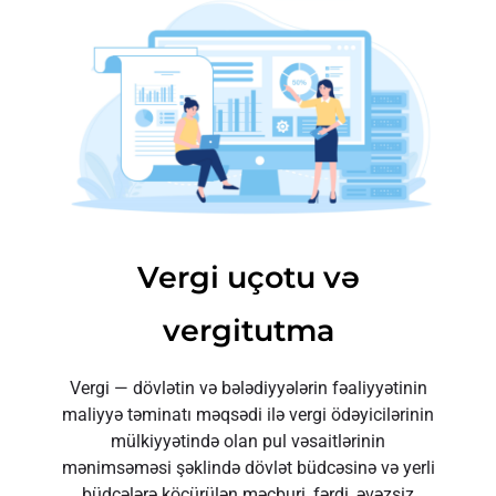
Vergi uçotu və
vergitutma
Vergi — dövlətin və bələdiyyələrin fəaliyyətinin
maliyyə təminatı məqsədi ilə vergi ödəyicilərinin
mülkiyyətində olan pul vəsaitlərinin
mənimsəməsi şəklində dövlət büdcəsinə və yerli
büdcələrə köçürülən məcburi, fərdi, əvəzsiz