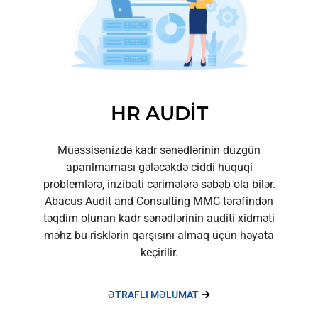
HR AUDİT
Müəssisənizdə kadr sənədlərinin düzgün
aparılmaması gələcəkdə ciddi hüquqi
problemlərə, inzibati cərimələrə səbəb ola bilər.
Abacus Audit and Consulting MMC tərəfindən
təqdim olunan kadr sənədlərinin auditi xidməti
məhz bu risklərin qarşısını almaq üçün həyata
keçirilir.
ƏTRAFLI MƏLUMAT