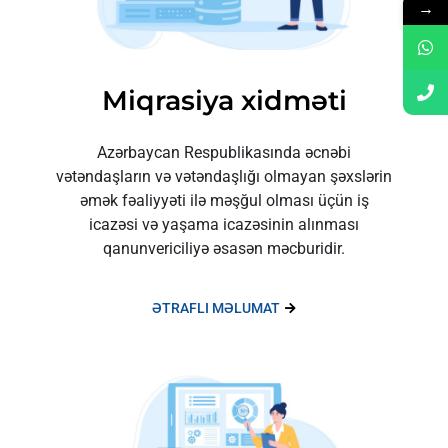
→
Miqrasiya xidməti
Azərbaycan Respublikasında əcnəbi
vətəndaşların və vətəndaşlığı olmayan şəxslərin
əmək fəaliyyəti ilə məşğul olması üçün iş
icazəsi və yaşama icazəsinin alınması
qanunvericiliyə əsasən məcburidir.
ƏTRAFLI MƏLUMAT