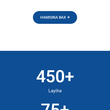
HAMISINA BAX
450
+
Layihə
75
+