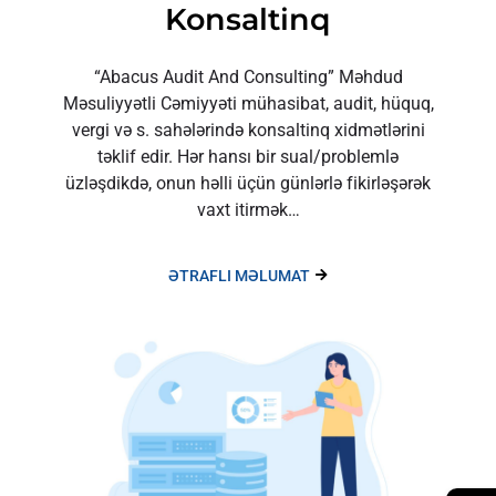
Konsaltinq
“Abacus Audit And Consulting” Məhdud
Məsuliyyətli Cəmiyyəti mühasibat, audit, hüquq,
vergi və s. sahələrində konsaltinq xidmətlərini
təklif edir. Hər hansı bir sual/problemlə
üzləşdikdə, onun həlli üçün günlərlə fikirləşərək
vaxt itirmək…
ƏTRAFLI MƏLUMAT