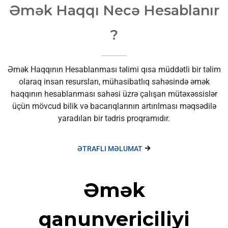
Əmək Haqqı Necə Hesablanır
?
Əmək Haqqının Hesablanması təlimi qısa müddətli bir təlim
olaraq insan resursları, mühasibatlıq sahəsində əmək
haqqının hesablanması sahəsi üzrə çalışan mütəxəssislər
üçün mövcud bilik və bacarıqlarının artırılması məqsədilə
yaradılan bir tədris proqramıdır.
ƏTRAFLI MƏLUMAT
Əmək
qanunvericiliyi