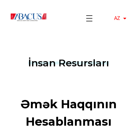
AZ
EN
Abacusaudit.az
Abacus Audit & Consulting LLC
İnsan Resursları
Əmək Haqqının
Hesablanması