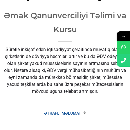
Əmək Qanunverciliyi Təlimi və
Kursu
→
Sürətlə inkişaf edən iqtisadiyyat şəraitində müvafiq olaraq
şirkətlərin də dövriyyə həcmləri artır və bu da ƏDV ödəyicisi
olan şirkət yaxud müəssisələrin sayının artmasına səbəb
olur. Nəzərə alsaq ki, ƏDV vergi mühasibatlığının mühüm və
eyni zamanda da mürəkkəb bölməsidir, şirkət, müəssisə
yaxud təşkilatlarda bu sahə üzrə peşəkar mütəxəssislərin
mövcudluğuna tələbat artmışdır.
ƏTRAFLI MƏLUMAT