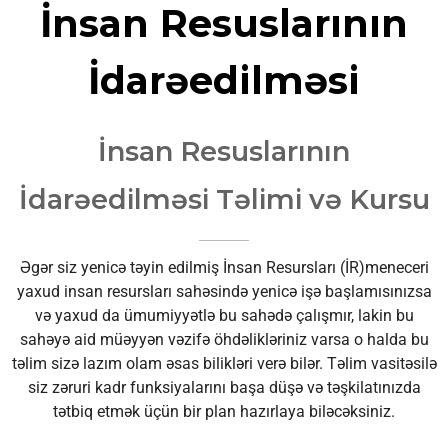
İnsan Resuslarının
İdarəedilməsi
İnsan Resuslarının
İdarəedilməsi Təlimi və Kursu
Əgər siz yenicə təyin edilmiş İnsan Resursları (İR)meneceri
yaxud insan resursları sahəsində yenicə işə başlamısınızsa
və yaxud da ümumiyyətlə bu sahədə çalışmır, lakin bu
sahəyə aid müəyyən vəzifə öhdəlikləriniz varsa o halda bu
təlim sizə lazım olam əsas bilikləri verə bilər. Təlim vasitəsilə
siz zəruri kadr funksiyalarını başa düşə və təşkilatınızda
tətbiq etmək üçün bir plan hazırlaya biləcəksiniz.