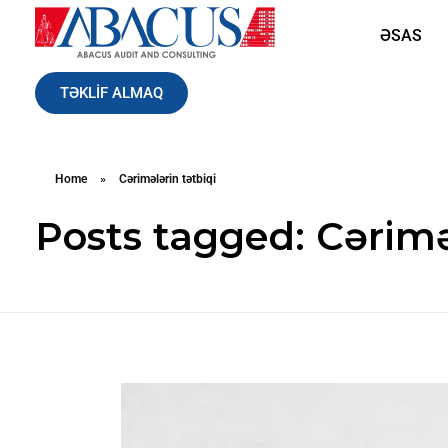
ƏSAS
Abacusaudit.az
Abacus Audit & Consulting LLC
TƏKLİF ALMAQ
Home
»
Cərimələrin tətbiqi
Posts tagged: Cərimə