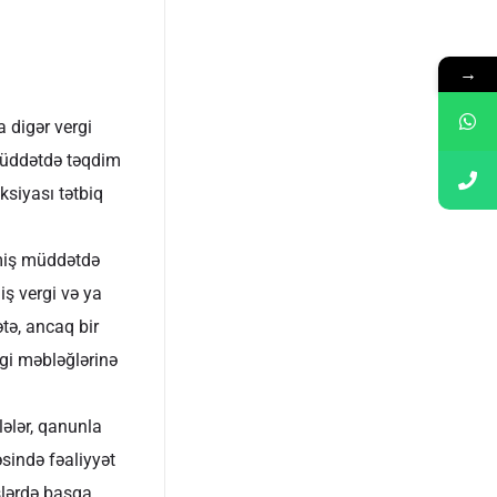
→
 digər vergi
müddətdə təqdim
siyası tətbiq
lmiş müddətdə
ş vergi və ya
tə, ancaq bir
rgi məbləğlərinə
ələr, qanunla
sində fəaliyyət
şlərdə başqa