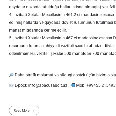
qaydalar nəzərdə tutulduğu hallar istisna olmaqla) vəzifəli
İnzibati Xətalar Məcəlləsinin 461.2-ci maddəsinə əsas
edilmiş hallarda və qaydada dövlət rüsumunun tutulması b
manat miqdarında cərimə edilir.
İnzibati Xətalar Məcəlləsinin 467-ci maddəsinə əsasən 
rüsumunu tutan səlahiyyətli vəzifəli şəxs tərəfindən döv
ödənilməməsi, vəzifəli şəxslər 500 manatdan 700 manatadə
Daha ətraflı məlumat və hüquqi dəstək üçün bizimlə əla
E-poçt:
info@abacusaudit.az
|
Mob: +99455 213493
Read More