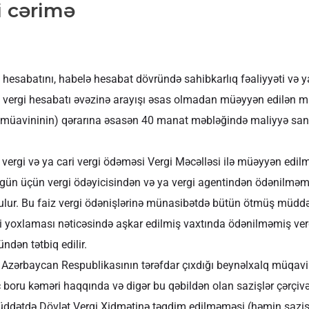
i cərimə
hesabatını, habelə hesabat dövründə sahibkarlıq fəaliyyəti və ya
na vergi hesabatı əvəzinə arayışı əsas olmadan müəyyən edilən 
n müavininin) qərarına əsasən 40 manat məbləğində maliyyə sank
n vergi və ya cari vergi ödəməsi Vergi Məcəlləsi ilə müəyyən edi
ün üçün vergi ödəyicisindən və ya vergi agentindən ödənilməmi
tulur. Bu faiz vergi ödənişlərinə münasibətdə bütün ötmüş müddə
ergi yoxlaması nəticəsində aşkar edilmiş vaxtında ödənilməmiş ve
ndən tətbiq edilir.
 Azərbaycan Respublikasının tərəfdar çıxdığı beynəlxalq müqavil
boru kəməri haqqında və digər bu qəbildən olan sazişlər çərçivə
üddətdə Dövlət Vergi Xidmətinə təqdim edilməməsi (həmin sazi