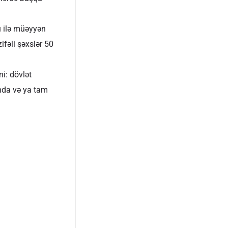
u ilə müəyyən
fəli şəxslər 50
i: dövlət
nda və ya tam