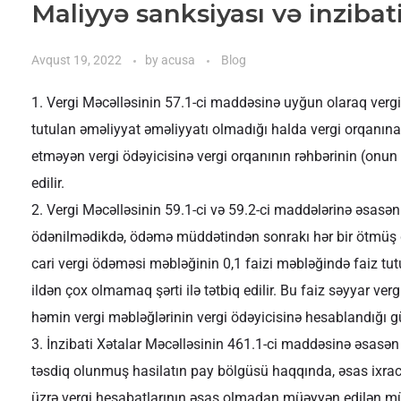
Maliyyə sanksiyası və inzibat
Avqust 19, 2022
by
acusa
Blog
Vergi Məcəlləsinin 57.1-ci maddəsinə uyğun olaraq vergi 
tutulan əməliyyat əməliyyatı olmadığı halda vergi orqanı
etməyən vergi ödəyicisinə vergi orqanının rəhbərinin (onu
edilir.
Vergi Məcəlləsinin 59.1-ci və 59.2-ci maddələrinə əsasə
ödənilmədikdə, ödəmə müddətindən sonrakı hər bir ötmüş g
cari vergi ödəməsi məbləğinin 0,1 faizi məbləğində faiz tu
ildən çox olmamaq şərti ilə tətbiq edilir. Bu faiz səyyar v
həmin vergi məbləğlərinin vergi ödəyicisinə hesablandığı gü
İnzibati Xətalar Məcəlləsinin 461.1-ci maddəsinə əsasən
təsdiq olunmuş hasilatın pay bölgüsü haqqında, əsas ixrac 
üzrə vergi hesabatlarının əsas olmadan müəyyən edilən m