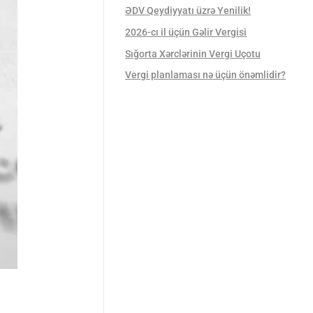
ƏDV Qeydiyyatı üzrə Yenilik!
2026-cı il üçün Gəlir Vergisi
Sığorta Xərclərinin Vergi Uçotu
Vergi planlaması nə üçün önəmlidir?