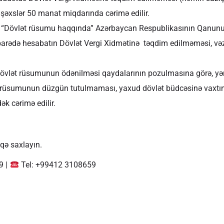
 şəxslər 50 manat miqdarında cərimə edilir.
ən “Dövlət rüsumu haqqında” Azərbaycan Respublikasının Qanun
arədə hesabatın Dövlət Vergi Xidmətinə təqdim edilməməsi, vəzi
Dövlət rüsumunun ödənilməsi qaydalarının pozulmasına görə, yən
lət rüsumunun düzgün tutulmaması, yaxud dövlət büdcəsinə vaxtı
k cərimə edilir.
qə saxlayın.
9 |
Tel: +99412 3108659