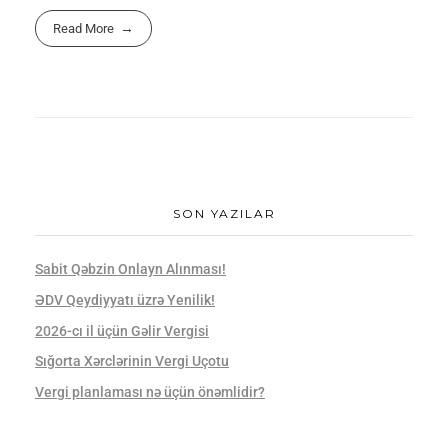
Read More
SON YAZILAR
Sabit Qəbzin Onlayn Alınması!
ƏDV Qeydiyyatı üzrə Yenilik!
2026-cı il üçün Gəlir Vergisi
Sığorta Xərclərinin Vergi Uçotu
Vergi planlaması nə üçün önəmlidir?