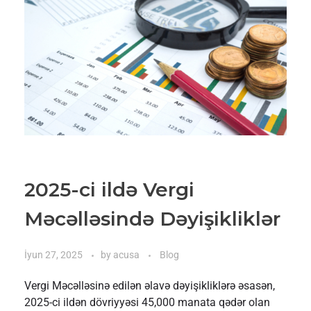
2025-ci ildə Vergi
Məcəlləsində Dəyişikliklər
İyun 27, 2025
by
acusa
Blog
Vergi Məcəlləsinə edilən əlavə dəyişikliklərə əsasən,
2025-ci ildən dövriyyəsi 45,000 manata qədər olan