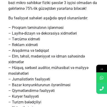
bəzi mikro sahibkar fiziki şəxslər 3 işçisi olmadan da
gəlirlərinə 75%-lik güzəştdən yararlana biləcək!
Bu fəaliyyət sahələri aşağıda qeyd olunanlardır:
– Proqram təminatının işlənməsi
– Layihə-dizayn və dekorasiya xidmətləri
– Tərcümə xidməti
– Reklam xidməti
– Araşdırma və tədqiqat
– Elm, təhsil, mədəniyyət və idman sahəsində
xidmətlər
– Hüquq, sərbəst auditor, mühasibat və maliyyə
→
məsləhətləri
– Jurnalistlərin fəaliyyəti
– Bazar konyunkturunun öyrənilməsi
– Qiymətləndirmə fəaliyyəti
– Kuryer fəaliyyəti
– Turizm bələdçiliyi