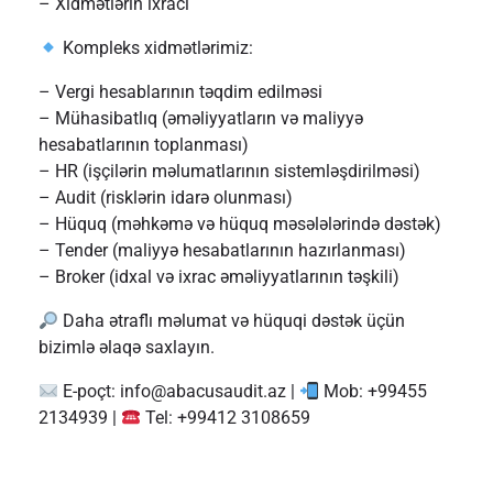
– Xidmətlərin ixracı
Kompleks xidmətlərimiz:
– Vergi hesablarının təqdim edilməsi
– Mühasibatlıq (əməliyyatların və maliyyə
hesabatlarının toplanması)
– HR (işçilərin məlumatlarının sistemləşdirilməsi)
– Audit (risklərin idarə olunması)
– Hüquq (məhkəmə və hüquq məsələlərində dəstək)
– Tender (maliyyə hesabatlarının hazırlanması)
– Broker (idxal və ixrac əməliyyatlarının təşkili)
Daha ətraflı məlumat və hüquqi dəstək üçün
bizimlə əlaqə saxlayın.
E-poçt:
info@abacusaudit.az
|
Mob: +99455
2134939 |
Tel: +99412 3108659