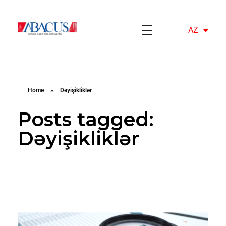
AZ
EN
Abacusaudit.az
Abacus Audit & Consulting LLC
Home
»
Dəyişikliklər
Posts tagged:
Dəyişikliklər