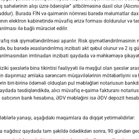
ahələrinin alışı üzrə ödənişlər” altbölməsinə daxil olur (Alıcın
ddur). Burada FİN və qaimənin nömrəsi barədə məlumatlar daxi
cının elektron kabinetində müvafiq ərizə forması doldurulur və tə
ılması ilə bağlı müraciət edilir.
iq risk qiymətləndirilməsi aparılır. Risk qiymətləndirilməsinin n
kdə, bu barədə əsaslandırılmış inzibati akt qəbul olunur və 2 iş
aytarılmasından imtinadan inzibati qaydada və məhkəməyə şikayət 
iki şəxslərlə bina tikintisi fəaliyyəti ilə məşğul olan şəxslər ara
itin daşınmaz əmlaka sərəncam müqavilələrinin mötəbərliyini və
in biri-birinə ödəməli olduqları pul məbləğləri notariusun bankd
 qaydada təsdiqləndikdə, alıcı müvafiq e-qaimə fakturanı notariu
 satıcının bank hesabına, ƏDV məbləğini isə ƏDV depozit hesab
blərlə yanaşı, aşağıdakı məqamlara da diqqət yetirməlidirlər:
ıcıya nağdsız qaydada tam şəkildə ödədikdən sonra, 90 gündən ge