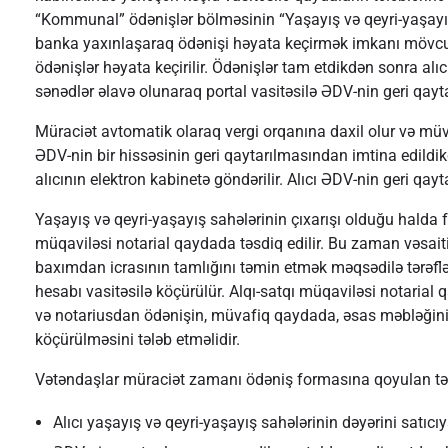
“Kommunal” ödənişlər bölməsinin “Yaşayış və qeyri-yaşayış s
banka yaxınlaşaraq ödənişi həyata keçirmək imkanı mövcu
ödənişlər həyata keçirilir. Ödənişlər tam etdikdən sonra alı
sənədlər əlavə olunaraq portal vasitəsilə ƏDV-nin geri qaytar
Müraciət avtomatik olaraq vergi orqanına daxil olur və müvaf
ƏDV-nin bir hissəsinin geri qaytarılmasından imtina edildi
alıcının elektron kabinetə göndərilir. Alıcı ƏDV-nin geri q
Yaşayış və qeyri-yaşayış sahələrinin çıxarışı olduğu halda fiz
müqaviləsi notarial qaydada təsdiq edilir. Bu zaman vəsa
baxımdan icrasının tamlığını təmin etmək məqsədilə tərəflər
hesabı vasitəsilə köçürülür. Alqı-satqı müqaviləsi notarial
və notariusdan ödənişin, müvafiq qaydada, əsas məbləğini
köçürülməsini tələb etməlidir.
Vətəndaşlar müraciət zamanı ödəniş formasına qoyulan tələ
Alıcı yaşayış və qeyri-yaşayış sahələrinin dəyərini sat