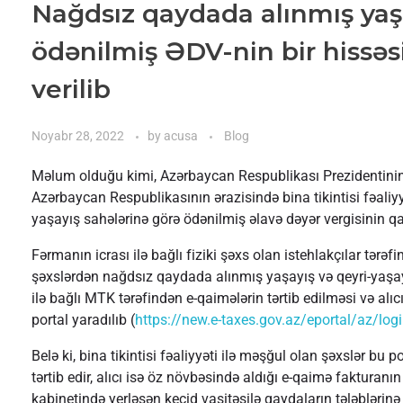
Nağdsız qaydada alınmış yaşa
ödənilmiş ƏDV-nin bir hissəsi
verilib
Noyabr 28, 2022
by
acusa
Blog
Məlum olduğu kimi, Azərbaycan Respublikası Prezidentinin 25
Azərbaycan Respublikasının ərazisində bina tikintisi fəali
yaşayış sahələrinə görə ödənilmiş əlavə dəyər vergisinin qay
Fərmanın icrası ilə bağlı fiziki şəxs olan istehlakçılar tərə
şəxslərdən nağdsız qaydada alınmış yaşayış və qeyri-yaşayı
ilə bağlı MTK tərəfindən e-qaimələrin tərtib edilməsi və alı
portal yaradılıb (
https://new.e-taxes.gov.az/eportal/az/log
Belə ki, bina tikintisi fəaliyyəti ilə məşğul olan şəxslər bu 
tərtib edir, alıcı isə öz növbəsində aldığı e-qaimə faktura
kabinetində yerləşən keçid vasitəsilə qaydaların tələbləri