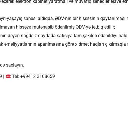
eçərək elektron kabinet yaratmalı və müvafiq sənədlər əlavə et
qeyri-yaşayış sahəsi aldıqda, ƏDV-nin bir hissəsinin qaytarılmas
olmayan hissəyə mütənasib ödənilmiş ƏDV-yə tətbiq edilir;
nin dəyəri nağdsız qaydada satıcıya tam şəkildə ödənildiyi halda 
əməliyyatlarının aparılmasına görə xidmət haqları çıxılmaqla a
qə saxlayın.
9 |
Tel: +99412 3108659