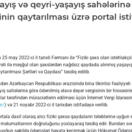
yış və qeyri-yaşayış sahələrinə
nin qaytarılması üzrə portal ist
 may 2022-ci il tarixli Fərmanı ilə “Fiziki şəxs olan istehlakçıl
yyəti ilə məşğul olan şəxslərdən nağdsız qaydada alınmış yaşayış
tarılması Şərtləri və Qaydası” təsdiq edilib.
findən Azərbaycan Respublikası ərazisində bina tikintisi fəaliyyəti
ş sahələrinə görə ödənilmiş əlavə dəyər vergisinin bir hissəsini
cılar tərəfindən müraciətlərin edilməsi üçün İnternet Vergi İdarəs
in/
) və 21 noyabr 2022-ci il tarixdən istifadəyə verilib.
portala daxil olaraq alıcı fiziki şəxsə qaydaların tələblərinə uyğu
nın məlumatlarının doğruluğunu yoxlayaraq təsdiq edir. Bundan sonr
nə uyğun şəkildə ödənişləri həyata keçirmək üçün Hökumət Ödəniş