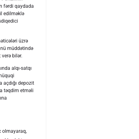
ın fərdi qaydada
l edilməklə
sdiqedici
əticələri üzrə
 günü müddətində
verə bilər.
sında alqı-satqı
 hüquqi
a açdığı depozit
sa təqdim etməli
ına
c olmayaraq,