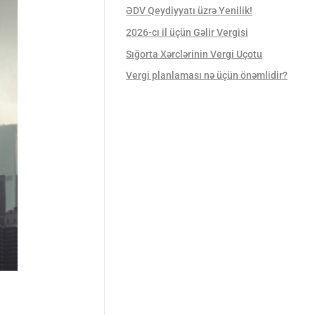
ƏDV Qeydiyyatı üzrə Yenilik!
2026-cı il üçün Gəlir Vergisi
Sığorta Xərclərinin Vergi Uçotu
Vergi planlaması nə üçün önəmlidir?