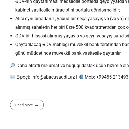
ƏDV-nin qaytarılması məqsədilə portalda qeydiyyatdan k
kabinet vasitəsilə müraciətini portala göndərməlidir;
Alıcı eyni binadan 1, yaxud bir neçə yaşayış və (və ya) 
alınmış sahələrin hər biri üzrə 500 kvadratmetrdən çox 
ƏDV bir hissəsi alınmış yaşayış və qeyri-yaşayış sahələri
Qaytarılacaq ƏDV məbləği müvəkkil bank tərəfindən bank 
günü müddətində müvəkkil bank vasitəsilə qaytarılır.
Daha ətraflı məlumat və hüquqi dəstək üçün bizimlə əla
E-poçt:
info@abacusaudit.az
|
Mob: +99455 213493
Read More