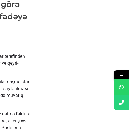
 görə
ifadəyə
ar tərəfindən
 və qeyri-
→
 ilə məşğul olan
n qaytarılması
ində müvafiq
n e-qaimə faktura
a, alıcı şəxsi
 Portalının