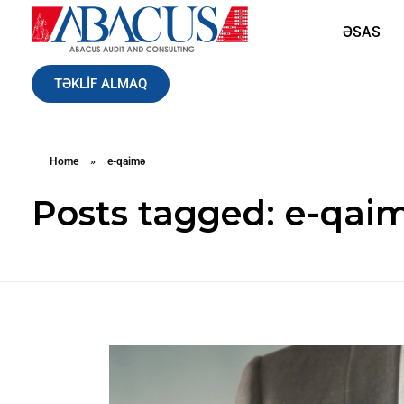
ƏSAS
Abacusaudit.az
Abacus Audit & Consulting LLC
TƏKLİF ALMAQ
Home
»
e-qaimə
Posts tagged: e-qai