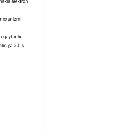
məklə elektron
ı mexanizmi
qaytarılır;
lıcıya 30 iş