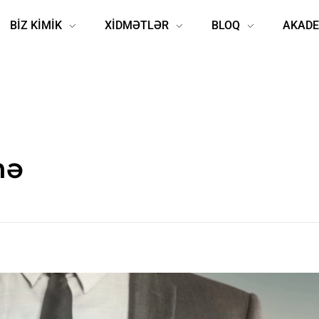
BİZ KİMİK
XİDMƏTLƏR
BLOQ
AKADE
mə