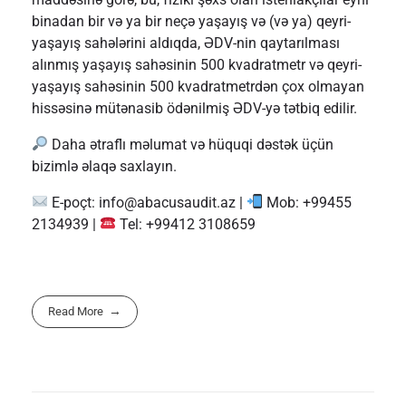
binadan bir və ya bir neçə yaşayış və (və ya) qeyri-
yaşayış sahələrini aldıqda, ƏDV-nin qaytarılması
alınmış yaşayış sahəsinin 500 kvadratmetr və qeyri-
yaşayış sahəsinin 500 kvadratmetrdən çox olmayan
hissəsinə mütənasib ödənilmiş ƏDV-yə tətbiq edilir.
Daha ətraflı məlumat və hüquqi dəstək üçün
bizimlə əlaqə saxlayın.
E-poçt:
info@abacusaudit.az
|
Mob: +99455
2134939 |
Tel: +99412 3108659
Read More