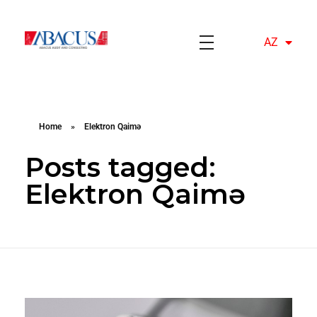
AZ
EN
Abacusaudit.az
Abacus Audit & Consulting LLC
Home
»
Elektron Qaimə
Posts tagged:
Elektron Qaimə