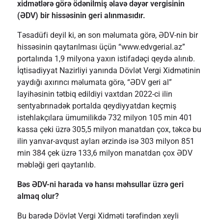
xidmətlərə görə ödənilmiş əlavə dəyər vergisinin
(ƏDV) bir hissəsinin geri alınmasıdır.
Təsadüfi deyil ki, ən son məlumata görə, ƏDV-nin bir
hissəsinin qaytarılması üçün “www.edvgerial.az”
portalında 1,9 milyona yaxın istifadəçi qeydə alınıb.
İqtisadiyyat Nazirliyi yanında Dövlət Vergi Xidmətinin
yaydığı axırıncı məlumata görə, “ƏDV geri al”
layihəsinin tətbiq edildiyi vaxtdan 2022-ci ilin
sentyabrınadək portalda qeydiyyatdan keçmiş
istehlakçılara ümumilikdə 732 milyon 105 min 401
kassa çeki üzrə 305,5 milyon manatdan çox, təkcə bu
ilin yanvar-avqust ayları ərzində isə 303 milyon 851
min 384 çek üzrə 133,6 milyon manatdan çox ƏDV
məbləği geri qaytarılıb.
Bəs ƏDV-ni harada və hansı məhsullar üzrə geri
almaq olur?
Bu barədə Dövlət Vergi Xidməti tərəfindən xeyli