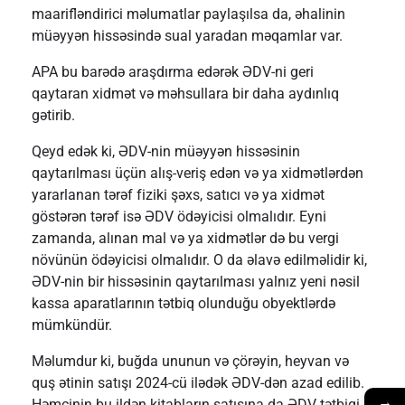
maarifləndirici məlumatlar paylaşılsa da, əhalinin
müəyyən hissəsində sual yaradan məqamlar var.
APA bu barədə araşdırma edərək ƏDV-ni geri
qaytaran xidmət və məhsullara bir daha aydınlıq
gətirib.
Qeyd edək ki, ƏDV-nin müəyyən hissəsinin
qaytarılması üçün alış-veriş edən və ya xidmətlərdən
yararlanan tərəf fiziki şəxs, satıcı və ya xidmət
göstərən tərəf isə ƏDV ödəyicisi olmalıdır. Eyni
zamanda, alınan mal və ya xidmətlər də bu vergi
növünün ödəyicisi olmalıdır. O da əlavə edilməlidir ki,
ƏDV-nin bir hissəsinin qaytarılması yalnız yeni nəsil
kassa aparatlarının tətbiq olunduğu obyektlərdə
mümkündür.
Məlumdur ki, buğda ununun və çörəyin, heyvan və
quş ətinin satışı 2024-cü ilədək ƏDV-dən azad edilib.
→
Həmçinin bu ildən kitabların satışına da ƏDV tətbiqi