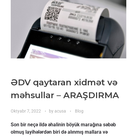
ƏDV qaytaran xidmət və
məhsullar – ARAŞDIRMA
Oktyabr 7, 2022
by
acusa
Blog
Son bir neçə ildə əhalinin böyük marağına səbəb
olmuş layihələrdən biri də alınmış mallara və