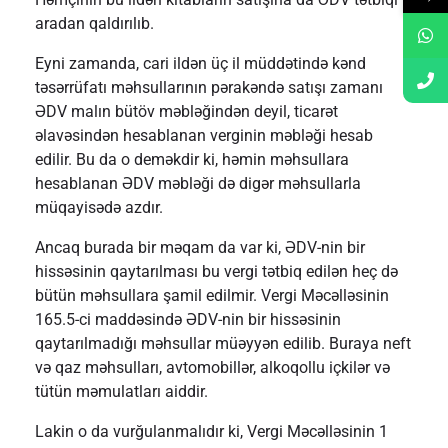
aradan qaldırılıb.
Eyni zamanda, cari ildən üç il müddətində kənd
təsərrüfatı məhsullarının pərakəndə satışı zamanı
ƏDV malın bütöv məbləğindən deyil, ticarət
əlavəsindən hesablanan verginin məbləği hesab
edilir. Bu da o deməkdir ki, həmin məhsullara
hesablanan ƏDV məbləği də digər məhsullarla
müqayisədə azdır.
Ancaq burada bir məqam da var ki, ƏDV-nin bir
hissəsinin qaytarılması bu vergi tətbiq edilən heç də
bütün məhsullara şamil edilmir. Vergi Məcəlləsinin
165.5-ci maddəsində ƏDV-nin bir hissəsinin
qaytarılmadığı məhsullar müəyyən edilib. Buraya neft
və qaz məhsulları, avtomobillər, alkoqollu içkilər və
tütün məmulatları aiddir.
Lakin o da vurğulanmalıdır ki, Vergi Məcəlləsinin 1