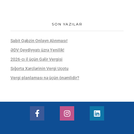
SON YAZILAR
Sabit Qəbzin Onlayn Alınması!
ƏDV Qeydiyyatı üzrə Yenilik!
2026-cı il üçün Gəlir Vergisi
Sığorta Xərclərinin Vergi Uçotu
Vergi planlaması nə üçün önəmlidir?