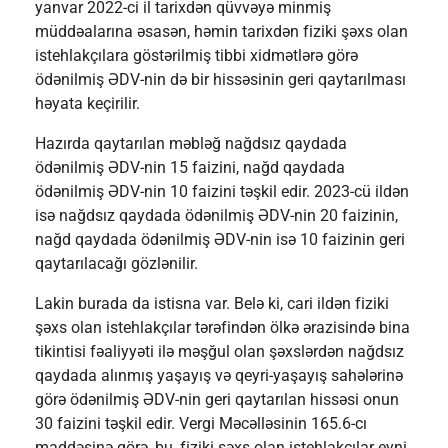
yanvar 2022-ci il tarixdən qüvvəyə minmiş
müddəalarına əsasən, həmin tarixdən fiziki şəxs olan
istehlakçılara göstərilmiş tibbi xidmətlərə görə
ödənilmiş ƏDV-nin də bir hissəsinin geri qaytarılması
həyata keçirilir.
Hazırda qaytarılan məbləğ nağdsız qaydada
ödənilmiş ƏDV-nin 15 faizini, nağd qaydada
ödənilmiş ƏDV-nin 10 faizini təşkil edir. 2023-cü ildən
isə nağdsız qaydada ödənilmiş ƏDV-nin 20 faizinin,
nağd qaydada ödənilmiş ƏDV-nin isə 10 faizinin geri
qaytarılacağı gözlənilir.
Lakin burada da istisna var. Belə ki, cari ildən fiziki
şəxs olan istehlakçılar tərəfindən ölkə ərazisində bina
tikintisi fəaliyyəti ilə məşğul olan şəxslərdən nağdsız
qaydada alınmış yaşayış və qeyri-yaşayış sahələrinə
görə ödənilmiş ƏDV-nin geri qaytarılan hissəsi onun
30 faizini təşkil edir. Vergi Məcəlləsinin 165.6-cı
maddəsinə görə, bu, fiziki şəxs olan istehlakçılar eyni