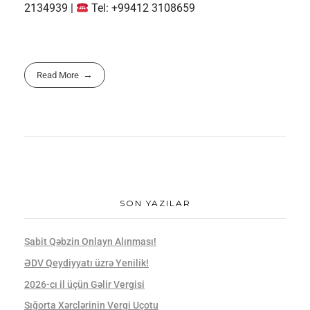
2134939 |
Tel: +99412 3108659
Read More
SON YAZILAR
Sabit Qəbzin Onlayn Alınması!
ƏDV Qeydiyyatı üzrə Yenilik!
2026-cı il üçün Gəlir Vergisi
Sığorta Xərclərinin Vergi Uçotu