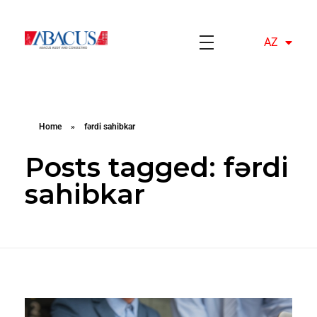
AZ
EN
Abacusaudit.az
Abacus Audit & Consulting LLC
Home
»
fərdi sahibkar
Posts tagged: fərdi
sahibkar