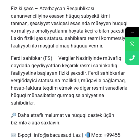
Fiziki şəxs – Azərbaycan Respublikası
qanunvericiliyinə əsasən hüquq subyekti kimi
tanınan, şəxsiyyət vəsiqəsi əsasında müəyyən hüquqi
və maliyyə əməliyyatlarını həyata keçirə bilən şəxsdir.
→
Lakin fiziki şəxs statusu sahibkara rəsmi kommersiya
fəaliyyəti ilə məşğul olmaq hüququ vermir.
Fərdi sahibkar (FS) – Vergilər Nazirliyində müvafiq
qaydada qeydiyyatdan keçərək rəsmi sahibkarlıq
fəaliyyətinə başlayan fiziki şəxsdir. Fərdi sahibkarlar
vergiödəyici statusuna malikdir, müqavilə bağlamaq,
hesab-faktura təqdim etmək və digər rəsmi sənədlərlə
hüquqi münasibətlər qurmaq səlahiyyətinə
sahibdirlər.
Daha ətraflı məlumat və hüquqi dəstək üçün
bizimlə əlaqə saxlayın.
E-poçt:
info@abacusaudit.az
|
Mob: +99455