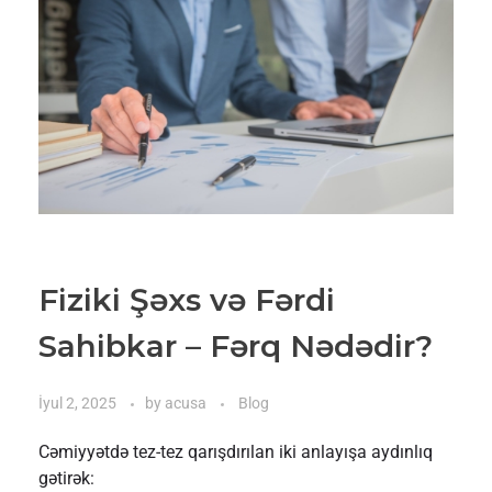
Fiziki Şəxs və Fərdi
Sahibkar – Fərq Nədədir?
İyul 2, 2025
by
acusa
Blog
Cəmiyyətdə tez-tez qarışdırılan iki anlayışa aydınlıq
gətirək: