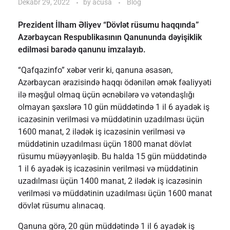
Dekabr 29, 2022
by
acusa
Blog
Prezident İlham Əliyev “Dövlət rüsumu haqqında”
Azərbaycan Respublikasının Qanununda dəyişiklik
edilməsi barədə qanunu imzalayıb.
“Qafqazinfo” xəbər verir ki, qanuna əsasən,
Azərbaycan ərazisində haqqı ödənilən əmək fəaliyyəti
ilə məşğul olmaq üçün əcnəbilərə və vətəndaşlığı
olmayan şəxslərə 10 gün müddətində 1 il 6 ayadək iş
icazəsinin verilməsi və müddətinin uzadılması üçün
1600 manat, 2 ilədək iş icazəsinin verilməsi və
müddətinin uzadılması üçün 1800 manat dövlət
rüsumu müəyyənləşib. Bu halda 15 gün müddətində
1 il 6 ayadək iş icazəsinin verilməsi və müddətinin
uzadılması üçün 1400 manat, 2 ilədək iş icazəsinin
verilməsi və müddətinin uzadılması üçün 1600 manat
dövlət rüsumu alınacaq.
Qanuna görə, 20 gün müddətində 1 il 6 ayadək iş