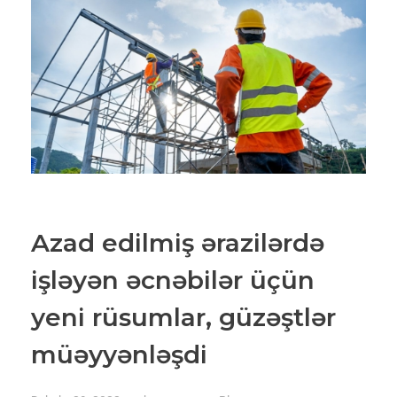
Azad edilmiş ərazilərdə
işləyən əcnəbilər üçün
yeni rüsumlar, güzəştlər
müəyyənləşdi