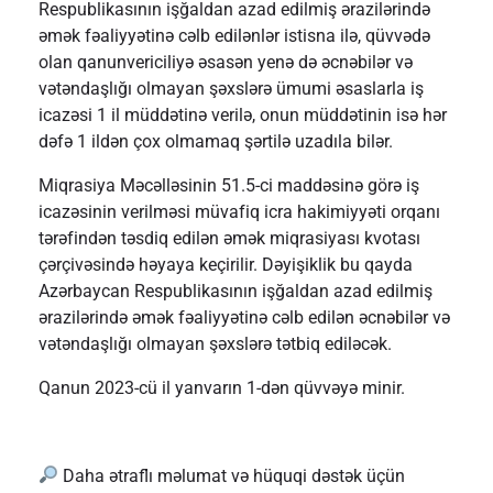
Respublikasının işğaldan azad edilmiş ərazilərində
əmək fəaliyyətinə cəlb edilənlər istisna ilə, qüvvədə
olan qanunvericiliyə əsasən yenə də əcnəbilər və
vətəndaşlığı olmayan şəxslərə ümumi əsaslarla iş
icazəsi 1 il müddətinə verilə, onun müddətinin isə hər
dəfə 1 ildən çox olmamaq şərtilə uzadıla bilər.
Miqrasiya Məcəlləsinin 51.5-ci maddəsinə görə iş
icazəsinin verilməsi müvafiq icra hakimiyyəti orqanı
tərəfindən təsdiq edilən əmək miqrasiyası kvotası
çərçivəsində həyaya keçirilir. Dəyişiklik bu qayda
Azərbaycan Respublikasının işğaldan azad edilmiş
ərazilərində əmək fəaliyyətinə cəlb edilən əcnəbilər və
vətəndaşlığı olmayan şəxslərə tətbiq ediləcək.
Qanun 2023-cü il yanvarın 1-dən qüvvəyə minir.
Daha ətraflı məlumat və hüquqi dəstək üçün