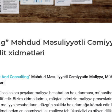
ng” Məhdud Məsuliyyətli Cəmiy
it xidmətləri
 And Consulting
” Məhdud Məsuliyyətli Cəmiyyətin Maliyyə, Müh
əri
üəssisələrə peşəkar maliyyə hesabatları hazırlanması, mühasibat
lif edir. Bizim xidmətlərimiz, müştərilərimizin maliyyə proseslərin
 maliyyə hesabatlarını düzgün şəkildə hazırlamağa kömək edir. 
mətlərdən ən əhəmiyyətlisi, maliyyə təhlükəsizliyi və güvənirlilikd