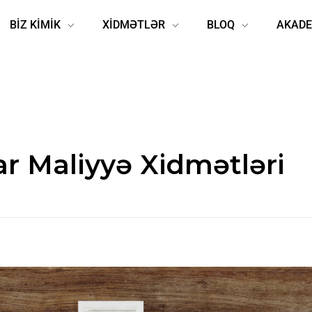
BİZ KİMİK
XİDMƏTLƏR
BLOQ
AKADE
r Maliyyə Xidmətləri