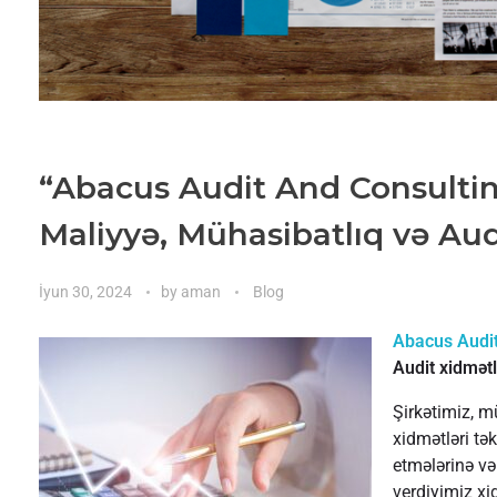
“Abacus Audit And Consulti
Maliyyə, Mühasibatlıq və Aud
İyun 30, 2024
by
aman
Blog
Abacus Audit
Audit xidmətl
Şirkətimiz, m
xidmətləri tək
etmələrinə və
verdiyimiz xid