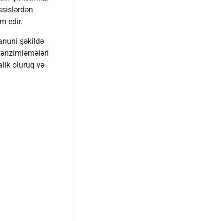
ssislərdən
m edir.
anuni şəkildə
tənzimləmələri
lik oluruq və