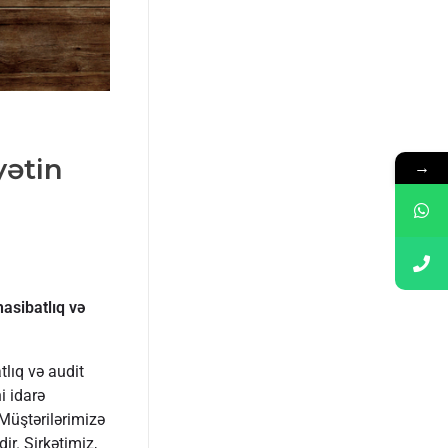
yətin
→
asibatlıq və
lıq və audit
i idarə
Müştərilərimizə
ir. Şirkətimiz,