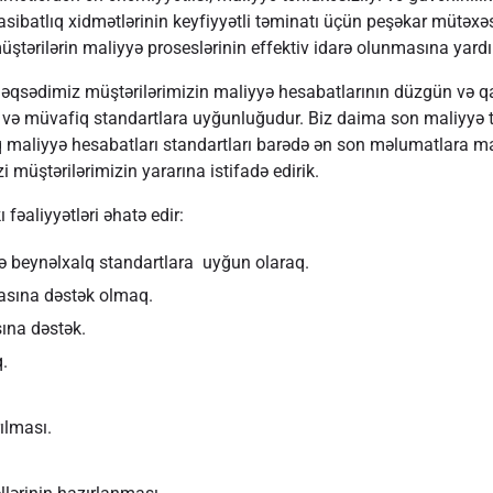
ibatlıq xidmətlərinin keyfiyyətli təminatı üçün peşəkar mütəxə
müştərilərin maliyyə proseslərinin effektiv idarə olunmasına yardı
əqsədimiz müştərilərimizin maliyyə hesabatlarının düzgün və q
 və müvafiq standartlara uyğunluğudur. Biz daima son maliyyə 
 maliyyə hesabatları standartları barədə ən son məlumatlara ma
zi müştərilərimizin yararına istifadə edirik.
fəaliyyətləri əhatə edir:
və beynəlxalq standartlara uyğun olaraq.
masına dəstək olmaq.
ına dəstək.
.
ılması.