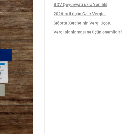
ƏDV Qeydiyyatı üzrə Yenilik!
2026-cı il üçün Gəlir Vergisi
Sığorta Xərclərinin Vergi Uçotu
Vergi planlaması nə üçün önəmlidir?