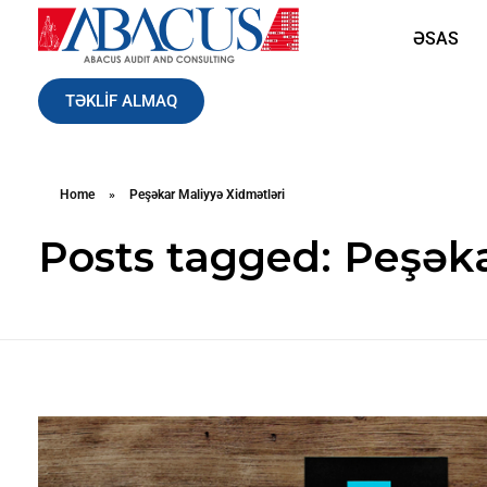
ƏSAS
Abacusaudit.az
Abacus Audit & Consulting LLC
TƏKLİF ALMAQ
Home
»
Peşəkar Maliyyə Xidmətləri
Posts tagged: Peşəka