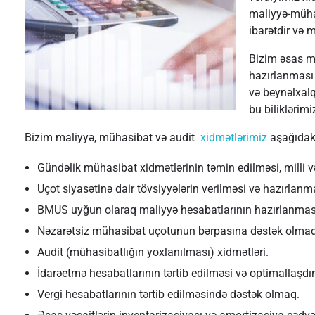
maliyyə-mühas
ibarətdir və 
Bizim əsas m
hazırlanması
və beynəlxalq
bu biliklərimi
Bizim maliyyə, mühasibat və audit
xidmətlərimiz
aşağıdakı 
Gündəlik mühasibat xidmətlərinin təmin edilməsi, milli 
Uçot siyasətinə dair tövsiyyələrin verilməsi və hazırlan
BMUS uyğun olaraq maliyyə hesabatlarının hazırlanmas
Nəzarətsiz mühasibat uçotunun bərpasına dəstək olmaq
Audit (mühasibatlığın yoxlanılması) xidmətləri.
İdarəetmə hesabatlarının tərtib edilməsi və optimallaşdır
Vergi hesabatlarının tərtib edilməsində dəstək olmaq.