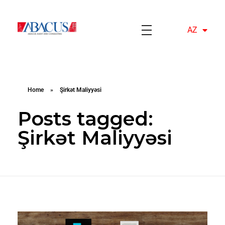
AZ
EN
Abacusaudit.az
Abacus Audit & Consulting LLC
Home
»
Şirkət Maliyyəsi
Posts tagged:
Şirkət Maliyyəsi