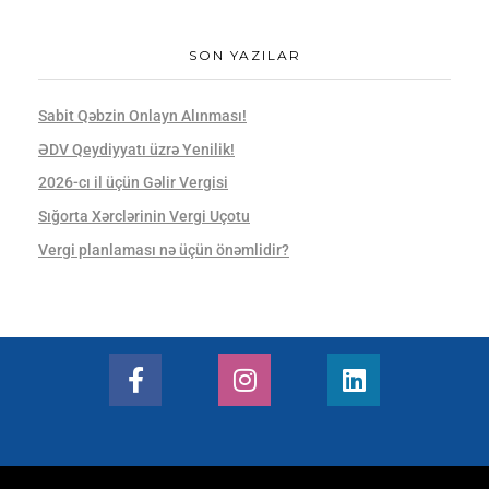
SON YAZILAR
Sabit Qəbzin Onlayn Alınması!
ƏDV Qeydiyyatı üzrə Yenilik!
2026-cı il üçün Gəlir Vergisi
Sığorta Xərclərinin Vergi Uçotu
Vergi planlaması nə üçün önəmlidir?