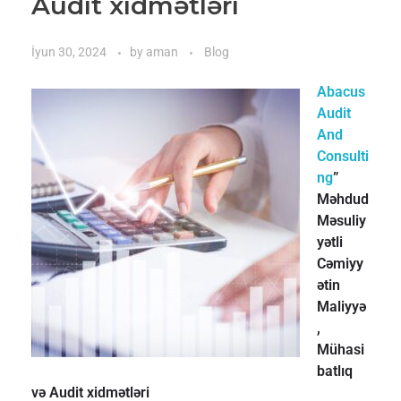
Audit xidmətləri
İyun 30, 2024
by
aman
Blog
Abacus
Audit
And
Consulti
ng
”
Məhdud
Məsuliy
yətli
Cəmiyy
ətin
Maliyyə
,
Mühasi
batlıq
və Audit xidmətləri