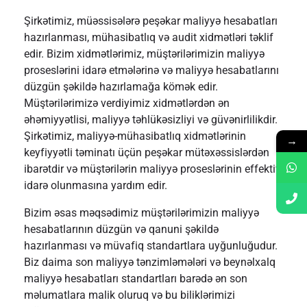
Şirkətimiz, müəssisələrə peşəkar maliyyə hesabatları
hazırlanması, mühasibatlıq və audit xidmətləri təklif
edir. Bizim xidmətlərimiz, müştərilərimizin maliyyə
proseslərini idarə etmələrinə və maliyyə hesabatlarını
düzgün şəkildə hazırlamağa kömək edir.
Müştərilərimizə verdiyimiz xidmətlərdən ən
əhəmiyyətlisi, maliyyə təhlükəsizliyi və güvənirlilikdir.
Şirkətimiz, maliyyə-mühasibatlıq xidmətlərinin
→
keyfiyyətli təminatı üçün peşəkar mütəxəssislərdən
ibarətdir və müştərilərin maliyyə proseslərinin effektiv
idarə olunmasına yardım edir.
Bizim əsas məqsədimiz müştərilərimizin maliyyə
hesabatlarının düzgün və qanuni şəkildə
hazırlanması və müvafiq standartlara uyğunluğudur.
Biz daima son maliyyə tənzimləmələri və beynəlxalq
maliyyə hesabatları standartları barədə ən son
məlumatlara malik oluruq və bu biliklərimizi