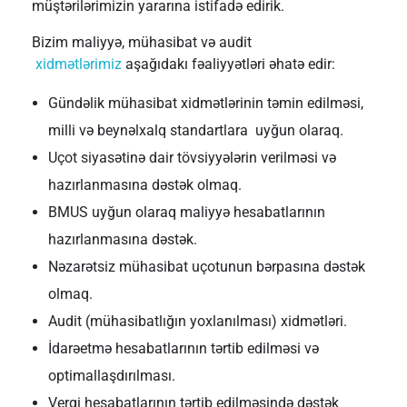
müştərilərimizin yararına istifadə edirik.
Bizim maliyyə, mühasibat və audit
xidmətlərimiz
aşağıdakı fəaliyyətləri əhatə edir:
Gündəlik mühasibat xidmətlərinin təmin edilməsi,
milli və beynəlxalq standartlara uyğun olaraq.
Uçot siyasətinə dair tövsiyyələrin verilməsi və
hazırlanmasına dəstək olmaq.
BMUS uyğun olaraq maliyyə hesabatlarının
hazırlanmasına dəstək.
Nəzarətsiz mühasibat uçotunun bərpasına dəstək
olmaq.
Audit (mühasibatlığın yoxlanılması) xidmətləri.
İdarəetmə hesabatlarının tərtib edilməsi və
optimallaşdırılması.
Vergi hesabatlarının tərtib edilməsində dəstək