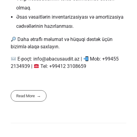
olmaq.
Əsas vəsaitlərin inventarizasiyası və amortizasiya
cədvəllərinin hazırlanması.
Daha ətraflı məlumat və hüquqi dəstək üçün
bizimlə əlaqə saxlayın.
E-poçt:
info@abacusaudit.az
|
Mob: +99455
2134939 |
Tel: +99412 3108659
Read More