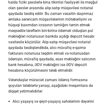
halda fiziki şəxslərlə bina tikintisi fəaliyyəti ilə məşğul
olan şəxslər arasında alqı-satqı müqaviləsi notarial
qaydada təsdiq edilir. Bu zaman vəsaitin daşınmaz
əmlaka sərəncam müqavilələrinin mötəbərliyini və
hüquqi baxımdan icrasının tamlığını təmin etmək
məqsədilə tərəflərin biri-birinə ödəməli olduqları pul
məbləğləri notariusun bankda açdığı depozit hesabı
vasitəsilə köçürülür. Alqı-satqı müqaviləsi notarial
qaydada təsdiqləndikdə, alıcı müvafiq e-qaimə
fakturanı notariusa təqdim etməli və notariusdan
ödənişin, müvafiq qaydada, əsas məbləğini satıcının
bank hesabına, ƏDV məbləğini isə ƏDV depozit
hesabına köçürülməsini tələb etməlidir.
Vətəndaşlar müraciət zamanı ödəniş formasına
qoyulan tələblərlə yanaşı, aşağıdakı məqamlara da
diqqət yetirməlidirlər:
Alıcı yaşayış və qeyri-yaşayış sahələrinin dəyərini