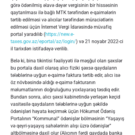
görə ödənilmiş əlavə dəyər vergisinin bir hissəsinin
qaytarılması ilə bağlı MTK tərəfindən e-qaimələrin
tərtib edilməsi və alıcılar tərəfindən müraciətlərin
edilməsi üçün İnternet Vergi İdarəsində müvafiq
portal yaradılıb (
https://new.e-
taxes.gov.az/eportal/az/login/
) və 21 noyabr 2022-ci
il tarixdən istifadəyə verilib.
Belə ki, bina tikintisi fəaliyyəti ilə məşğul olan şəxslər
bu portala daxil olaraq alıcı fiziki şəxsə qaydaların
tələblərinə uyğun e-qaimə faktura tərtib edir, alıcı isə
öz növbəsində aldığı e-qaimə fakturanın
məlumatlarının doğruluğunu yoxlayaraq təsdiq edir.
Bundan sonra, alıcı şəxsi kabinetində yerləşən keçid
vasitəsilə qaydaların tələblərinə uyğun şəkildə
ödənişləri həyata keçirmək üçün Hökumət Ödəniş
Portalının “Kommunal” ödənişlər bölməsinin “Yaşayış
və qeyri-yaşayış sahələrinin alışı üzrə ödənişlər”
altbölməsinə daxil olur (Alıcının fərdi qaydada banka