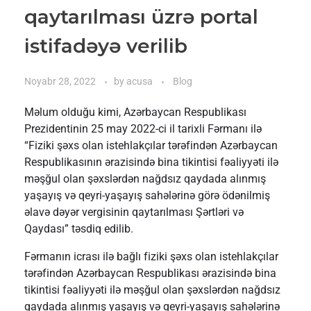
qaytarılması üzrə portal
istifadəyə verilib
Noyabr 28, 2022
by
acusa
Blog
Məlum olduğu kimi, Azərbaycan Respublikası
Prezidentinin 25 may 2022-ci il tarixli Fərmanı ilə
“Fiziki şəxs olan istehlakçılar tərəfindən Azərbaycan
Respublikasının ərazisində bina tikintisi fəaliyyəti ilə
məşğul olan şəxslərdən nağdsız qaydada alınmış
yaşayış və qeyri-yaşayış sahələrinə görə ödənilmiş
əlavə dəyər vergisinin qaytarılması Şərtləri və
Qaydası” təsdiq edilib.
Fərmanın icrası ilə bağlı fiziki şəxs olan istehlakçılar
tərəfindən Azərbaycan Respublikası ərazisində bina
tikintisi fəaliyyəti ilə məşğul olan şəxslərdən nağdsız
qaydada alınmış yaşayış və qeyri-yaşayış sahələrinə