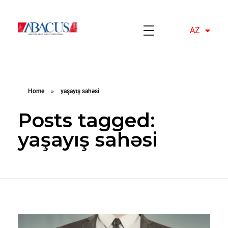
AZ
EN
Abacusaudit.az
Abacus Audit & Consulting LLC
Home
»
yaşayış sahəsi
Posts tagged:
yaşayış sahəsi