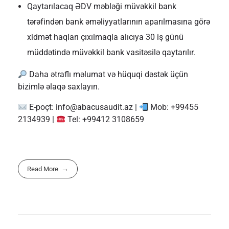
Qaytarılacaq ƏDV məbləği müvəkkil bank
tərəfindən bank əməliyyatlarının aparılmasına görə
xidmət haqları çıxılmaqla alıcıya 30 iş günü
müddətində müvəkkil bank vasitəsilə qaytarılır.
Daha ətraflı məlumat və hüquqi dəstək üçün
bizimlə əlaqə saxlayın.
E-poçt:
info@abacusaudit.az
|
Mob: +99455
2134939 |
Tel: +99412 3108659
Read More