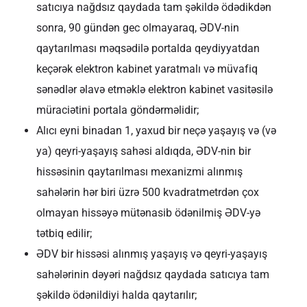
satıcıya nağdsız qaydada tam şəkildə ödədikdən
sonra, 90 gündən gec olmayaraq, ƏDV-nin
qaytarılması məqsədilə portalda qeydiyyatdan
keçərək elektron kabinet yaratmalı və müvafiq
sənədlər əlavə etməklə elektron kabinet vasitəsilə
müraciətini portala göndərməlidir;
Alıcı eyni binadan 1, yaxud bir neçə yaşayış və (və
ya) qeyri-yaşayış sahəsi aldıqda, ƏDV-nin bir
hissəsinin qaytarılması mexanizmi alınmış
sahələrin hər biri üzrə 500 kvadratmetrdən çox
olmayan hissəyə mütənasib ödənilmiş ƏDV-yə
tətbiq edilir;
ƏDV bir hissəsi alınmış yaşayış və qeyri-yaşayış
sahələrinin dəyəri nağdsız qaydada satıcıya tam
şəkildə ödənildiyi halda qaytarılır;