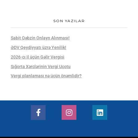
SON YAZILAR
Sabit Qəbzin Onlayn Alınması!
ƏDV Qeydiyyatı üzrə Yenilik!
2026-cı il üçün Gəlir Vergisi
Sığorta Xərclərinin Vergi Uçotu
Vergi planlaması nə üçün önəmlidir?