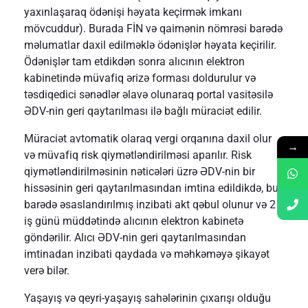
yaxınlaşaraq ödənişi həyata keçirmək imkanı
mövcuddur). Burada FİN və qaimənin nömrəsi barədə
məlumatlar daxil edilməklə ödənişlər həyata keçirilir.
Ödənişlər tam etdikdən sonra alıcının elektron
kabinetində müvafiq ərizə forması doldurulur və
təsdiqedici sənədlər əlavə olunaraq portal vasitəsilə
ƏDV-nin geri qaytarılması ilə bağlı müraciət edilir.
Müraciət avtomatik olaraq vergi orqanına daxil olur
→
və müvafiq risk qiymətləndirilməsi aparılır. Risk
qiymətləndirilməsinin nəticələri üzrə ƏDV-nin bir
hissəsinin geri qaytarılmasından imtina edildikdə, bu
barədə əsaslandırılmış inzibati akt qəbul olunur və 2
iş günü müddətində alıcının elektron kabinetə
göndərilir. Alıcı ƏDV-nin geri qaytarılmasından
imtinadan inzibati qaydada və məhkəməyə şikayət
verə bilər.
Yaşayış və qeyri-yaşayış sahələrinin çıxarışı olduğu