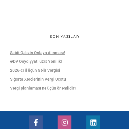
SON YAZILAR
Sabit Qəbzin Onlayn Alınması!
ƏDV Qeydiyyatı üzrə Yenilik!
2026-cı il üçün Gəlir Vergisi
Sığorta Xərclərinin Vergi Uçotu
Vergi planlaması nə üçün önəmlidir?