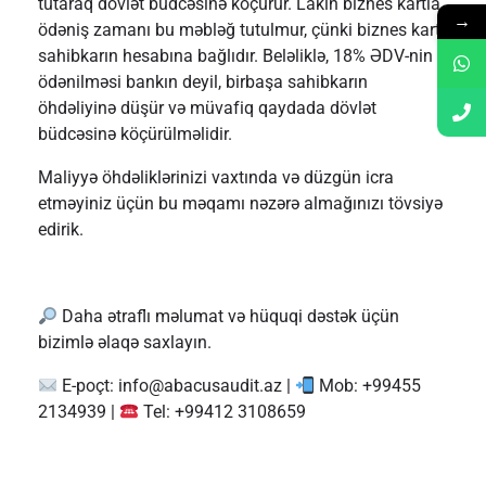
tutaraq dövlət büdcəsinə köçürür. Lakin biznes kartla
→
ödəniş zamanı bu məbləğ tutulmur, çünki biznes kart
sahibkarın hesabına bağlıdır. Beləliklə, 18% ƏDV-nin
ödənilməsi bankın deyil, birbaşa sahibkarın
öhdəliyinə düşür və müvafiq qaydada dövlət
büdcəsinə köçürülməlidir.
Maliyyə öhdəliklərinizi vaxtında və düzgün icra
etməyiniz üçün bu məqamı nəzərə almağınızı tövsiyə
edirik.
Daha ətraflı məlumat və hüquqi dəstək üçün
bizimlə əlaqə saxlayın.
E-poçt:
info@abacusaudit.az
|
Mob: +99455
2134939 |
Tel: +99412 3108659