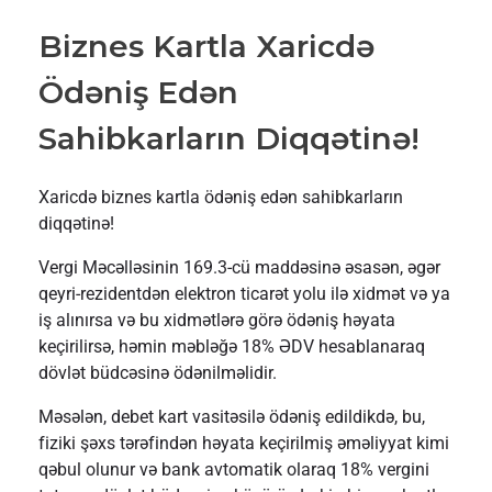
Biznes Kartla Xaricdə
Ödəniş Edən
Sahibkarların Diqqətinə!
Xaricdə biznes kartla ödəniş edən sahibkarların
diqqətinə!
Vergi Məcəlləsinin 169.3-cü maddəsinə əsasən, əgər
qeyri-rezidentdən elektron ticarət yolu ilə xidmət və ya
iş alınırsa və bu xidmətlərə görə ödəniş həyata
keçirilirsə, həmin məbləğə 18% ƏDV hesablanaraq
dövlət büdcəsinə ödənilməlidir.
Məsələn, debet kart vasitəsilə ödəniş edildikdə, bu,
fiziki şəxs tərəfindən həyata keçirilmiş əməliyyat kimi
qəbul olunur və bank avtomatik olaraq 18% vergini