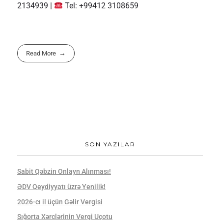
2134939 |
Tel: +99412 3108659
Read More
SON YAZILAR
Sabit Qəbzin Onlayn Alınması!
ƏDV Qeydiyyatı üzrə Yenilik!
2026-cı il üçün Gəlir Vergisi
Sığorta Xərclərinin Vergi Uçotu