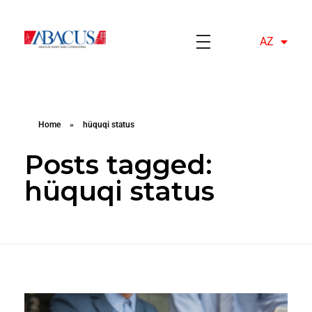
AZ
EN
Abacusaudit.az
Abacus Audit & Consulting LLC
Home
»
hüquqi status
Posts tagged:
hüquqi status