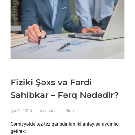
Fiziki Şəxs və Fərdi
Sahibkar – Fərq Nədədir?
İyul 2, 2025
by
acusa
Blog
Cəmiyyətdə tez-tez qarışdırılan iki anlayışa aydınlıq
gətirək: