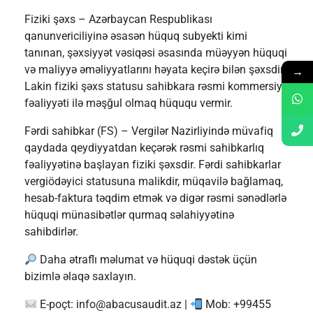
Fiziki şəxs – Azərbaycan Respublikası
qanunvericiliyinə əsasən hüquq subyekti kimi
tanınan, şəxsiyyət vəsiqəsi əsasında müəyyən hüquqi
və maliyyə əməliyyatlarını həyata keçirə bilən şəxsdir.
→
Lakin fiziki şəxs statusu sahibkara rəsmi kommersiya
fəaliyyəti ilə məşğul olmaq hüququ vermir.
Fərdi sahibkar (FS) – Vergilər Nazirliyində müvafiq
qaydada qeydiyyatdan keçərək rəsmi sahibkarlıq
fəaliyyətinə başlayan fiziki şəxsdir. Fərdi sahibkarlar
vergiödəyici statusuna malikdir, müqavilə bağlamaq,
hesab-faktura təqdim etmək və digər rəsmi sənədlərlə
hüquqi münasibətlər qurmaq səlahiyyətinə
sahibdirlər.
Daha ətraflı məlumat və hüquqi dəstək üçün
bizimlə əlaqə saxlayın.
E-poçt:
info@abacusaudit.az
|
Mob: +99455