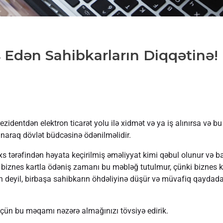
 Edən Sahibkarların Diqqətinə!
zidentdən elektron ticarət yolu ilə xidmət və ya iş alınırsa və bu
naraq dövlət büdcəsinə ödənilməlidir.
şəxs tərəfindən həyata keçirilmiş əməliyyat kimi qəbul olunur və 
 biznes kartla ödəniş zamanı bu məbləğ tutulmur, çünki biznes k
n deyil, birbaşa sahibkarın öhdəliyinə düşür və müvafiq qaydada
üçün bu məqamı nəzərə almağınızı tövsiyə edirik.