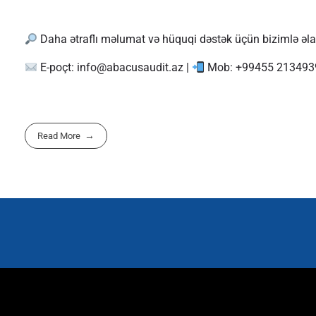
Daha ətraflı məlumat və hüquqi dəstək üçün bizimlə əla
E-poçt:
info@abacusaudit.az
|
Mob: +99455 213493
Read More