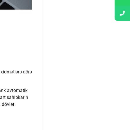
 xidmətlərə görə
bank avtomatik
art sahibkarın
 dövlət