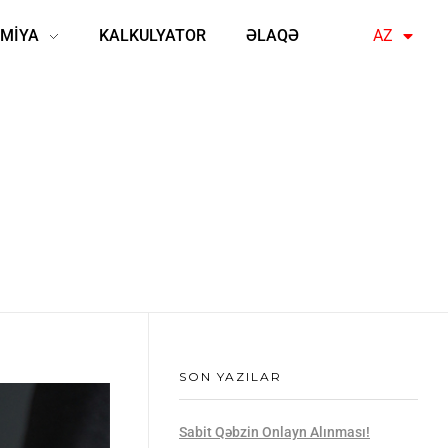
MİYA
KALKULYATOR
ƏLAQƏ
AZ
EN
SON YAZILAR
Sabit Qəbzin Onlayn Alınması!