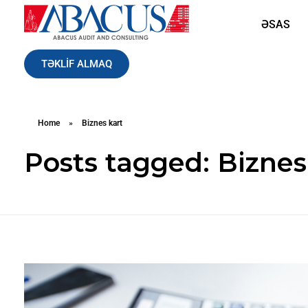
ƏSAS
Abacusaudit.az
Abacus Audit & Consulting LLC
TƏKLİF ALMAQ
Home
»
Biznes kart
Posts tagged: Biznes