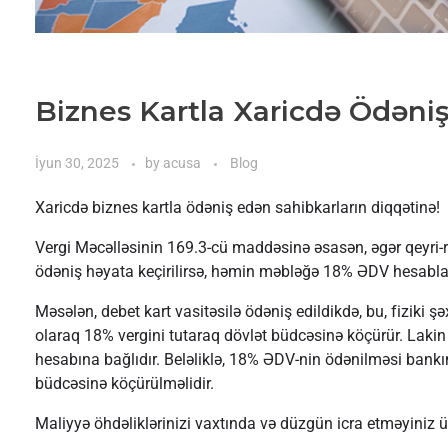
Biznes Kartla Xaricdə Ödəniş
İyun 30, 2025
by
acusa
Blog
Xaricdə biznes kartla ödəniş edən sahibkarların diqqətinə!
Vergi Məcəlləsinin 169.3-cü maddəsinə əsasən, əgər qeyri-re
ödəniş həyata keçirilirsə, həmin məbləğə 18% ƏDV hesabla
Məsələn, debet kart vasitəsilə ödəniş edildikdə, bu, fiziki 
olaraq 18% vergini tutaraq dövlət büdcəsinə köçürür. Lakin
hesabına bağlıdır. Beləliklə, 18% ƏDV-nin ödənilməsi bankı
büdcəsinə köçürülməlidir.
Maliyyə öhdəliklərinizi vaxtında və düzgün icra etməyiniz 