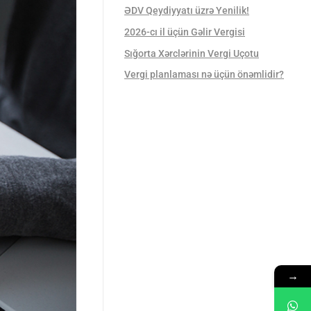
ƏDV Qeydiyyatı üzrə Yenilik!
2026-cı il üçün Gəlir Vergisi
Sığorta Xərclərinin Vergi Uçotu
Vergi planlaması nə üçün önəmlidir?
→